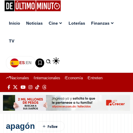
Inicio
Noticias
Cine
Loterías
Finanzas
TV
ES
|
EN
Nacionales
Internacionales
Economía
Entretenimiento
Deport
apagón