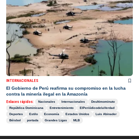
INTERNACIONALES
El Gobierno de Perú reafirma su compromiso en la lucha
contra la minería ilegal en la Amazonía
Enlaces rápidos:
Nacionales
Internacionales
Deultimominuto
República Dominicana
Entretenimiento
ElPeriódicodelaVerdad
Deportes
Estilo
Economía
Estados Unidos
Luis Abinader
Béisbol
portada
Grandes Ligas
MLB