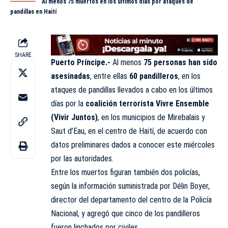
Al menos 75 muertos en los últimos días por ataques de
pandillas en Haití
SHARE
Puerto Príncipe.-
Al menos
75 personas han sido
asesinadas
, entre ellas
60 pandilleros
, en los
ataques de pandillas llevados a cabo en los últimos
días por la
coalición terrorista Vivre Ensemble
(Vivir Juntos)
, en los municipios de Mirebalais y
Saut d’Eau, en el centro de Haití, de acuerdo con
datos preliminares dados a conocer este miércoles
por las autoridades.
Entre los muertos figuran también dos policías,
según la información suministrada por Délin Boyer,
director del departamento del centro de la Policía
Nacional, y agregó que cinco de los pandilleros
fueron linchados por civiles.