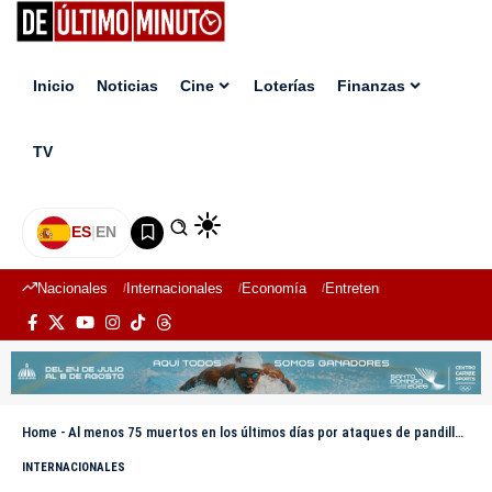
Inicio
Noticias
Cine
Loterías
Finanzas
TV
ES
|
EN
Nacionales
Internacionales
Economía
Entretenimiento
Deport
Home
-
Al menos 75 muertos en los últimos días por ataques de pandillas en Haití
INTERNACIONALES