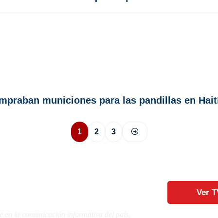
mpraban municiones para las pandillas en Hait
1
2
3
Ver T
e en la comunicación informativa del país,