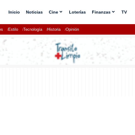
Inicio
Noticias
Cine
Loterías
Finanzas
TV
es
Estilo
Tecnología
Historia
Opinión