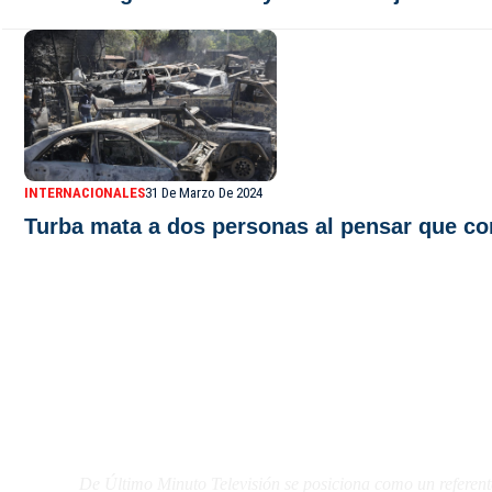
INTERNACIONALES
31 De Marzo De 2024
Turba mata a dos personas al pensar que co
De Último Minuto TV
De Último Minuto Televisión se posiciona como un referent