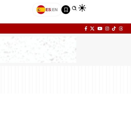
ES
|
EN