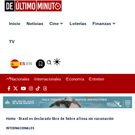
Inicio
Noticias
Cine
Loterías
Finanzas
TV
ES
|
EN
Nacionales
Internacionales
Economía
Entretenimiento
Deport
Home
-
Brasil es declarado libre de fiebre aftosa sin vacunación
INTERNACIONALES