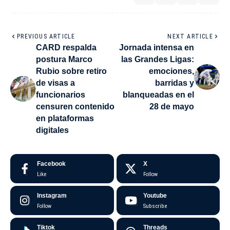
PREVIOUS ARTICLE
NEXT ARTICLE
CARD respalda
Jornada intensa en
postura Marco
las Grandes Ligas:
Rubio sobre retiro
emociones,
de visas a
barridas y
funcionarios
blanqueadas en el
censuren contenido
28 de mayo
en plataformas
digitales
Facebook
X
Like
Follow
Instagram
Youtube
Follow
Subscribe
Tiktok
Threads