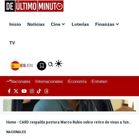
Inicio
Noticias
Cine
Loterías
Finanzas
TV
ES
|
EN
Nacionales
Internacionales
Economía
Entretenimiento
Deport
Home
-
CARD respalda postura Marco Rubio sobre retiro de visas a funcionarios censuren contenido en plataformas digitales
NACIONALES