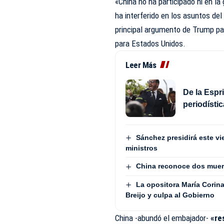
«China no ha participado ni en la
ha interferido en los asuntos del 
principal argumento de Trump pa
para Estados Unidos.
Leer Más
De la Espr
periodísti
Sánchez presidirá este vi
ministros
China reconoce dos muert
La opositora María Corin
Breijo y culpa al Gobierno
China -abundó el embajador-
«re