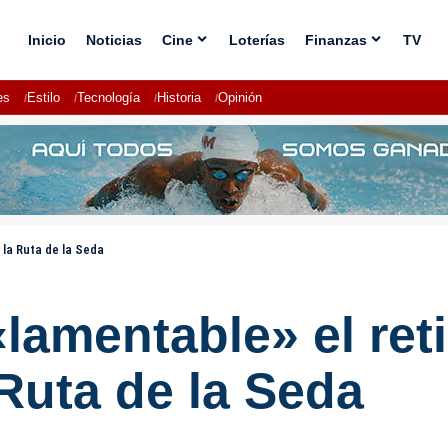
Inicio
Noticias
Cine
Loterías
Finanzas
TV
es
Estilo
Tecnología
Historia
Opinión
 la Ruta de la Seda
lamentable» el re
a Ruta de la Seda