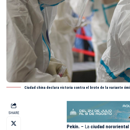
Ciudad china declara victoria contra el brote de la variante óm
SHARE
Pekín. –
La
ciudad nororiental 