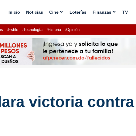
Inicio
Noticias
Cine
Loterías
Finanzas
TV
es
Estilo
Tecnología
Historia
Opinión
ra victoria contra 