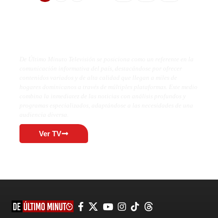
De Último Minuto TV
De Último Minuto Televisión se posiciona como un referente en la
comunicación informativa del país, destacándose por ofrecer
contenidos variados y de alta calidad que llegan a miles de
hogares dominicanos a través de múltiples plataformas. Este medio
combina la inmediatez de las noticias con análisis profundos y
programas especializados, adaptándose a las necesidades de una
audiencia diversa.
Ver TV