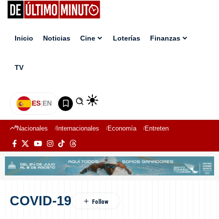
Inicio
Noticias
Cine
Loterías
Finanzas
TV
ES
|
EN
Nacionales
Internacionales
Economía
Entretenimiento
Deport
COVID-19