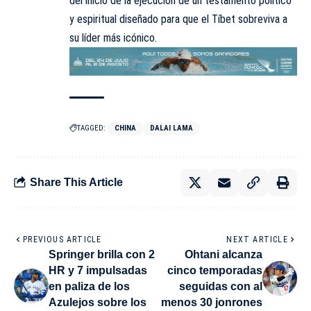
del inicio de la ejecución de un testamento político
y espiritual diseñado para que el Tíbet sobreviva a
su líder más icónico.
TAGGED:
CHINA
DALAI LAMA
Share This Article
PREVIOUS ARTICLE
NEXT ARTICLE
Springer brilla con 2
Ohtani alcanza
HR y 7 impulsadas
cinco temporadas
en paliza de los
seguidas con al
Azulejos sobre los
menos 30 jonrones