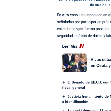
de sus heli
En otro caso, una embajada en el
señalados por participar en prác
estos hallazgos fueron posibles 
seguridad, análisis de datos y la
Leer Más
Vivas sitú
en Ceuta y
El Senado de EE.UU. con
fiscal general
Justicia frena intento de
e identificación
Zelenski denuncia 13 mue