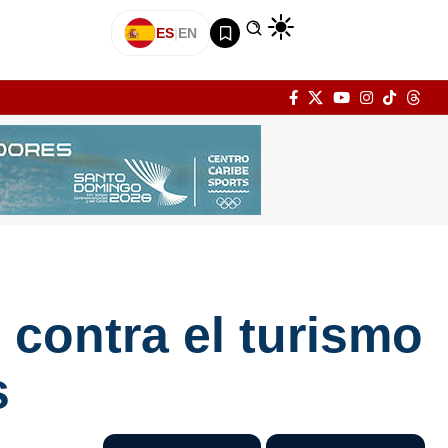
ES
|
EN
 contra el turismo
s