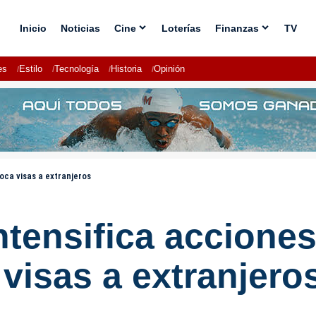
Inicio
Noticias
Cine
Loterías
Finanzas
TV
es
Estilo
Tecnología
Historia
Opinión
oca visas a extranjeros
tensifica acciones
 visas a extranjero