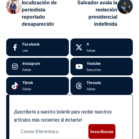
localización de
Salvador avala la
periodista
reeleción
reportado
presidencial
desaparecido
indefinida
Facebook
X
Like
Follow
Instagram
Youtube
Follow
Subscribe
Tiktok
Threads
Follow
Follow
¡Suscríbete a nuestro boletín para recibir nuestros
artículos más recientes al instante!
Inscríbeme