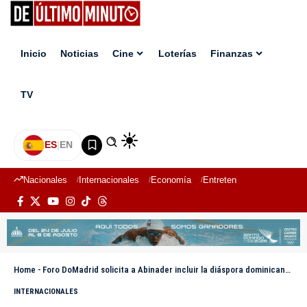
Inicio
Noticias
Cine
Loterías
Finanzas
TV
ES
|
EN
Nacionales
Internacionales
Economía
Entretenimiento
Deport
Home
-
Foro DoMadrid solicita a Abinader incluir la diáspora dominicana en el Plan Meta 2036
INTERNACIONALES