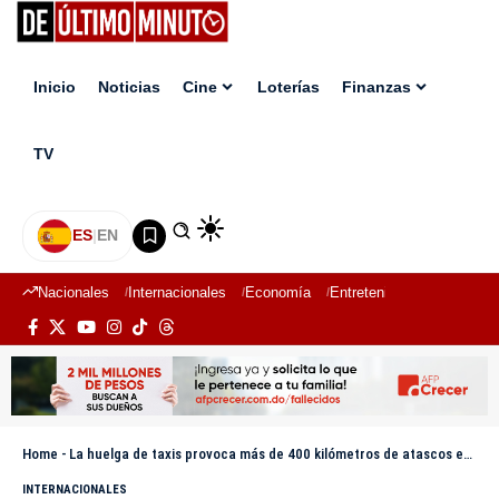
Inicio
Noticias
Cine
Loterías
Finanzas
TV
ES
|
EN
Nacionales
Internacionales
Economía
Entretenimiento
Deport
Home
-
La huelga de taxis provoca más de 400 kilómetros de atascos en la región de París
INTERNACIONALES