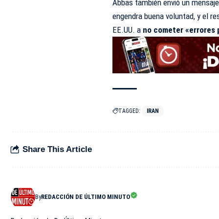
Abbas también envió un mensaje 
engendra buena voluntad, y el re
EE.UU. a
no cometer «errores 
TAGGED:
IRAN
Share This Article
By
REDACCIÓN DE ÚLTIMO MINUTO