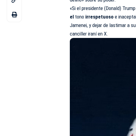
«Si el presidente (Donald) Trum
el
tono
irrespetuoso
e inaceptab
Jamenei, y dejar de lastimar a s
canciller iraní en X.