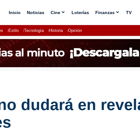
Inicio
Noticias
Cine
Loterías
Finanzas
TV
es
Estilo
Tecnología
Historia
Opinión
 no dudará en revel
es