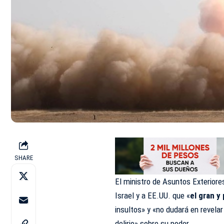
SHARE
El ministro de Asuntos Exteriores
Israel y a EE.UU. que «
el gran y
insultos» y «no dudará en revela
delirio» sobre su
poder
.