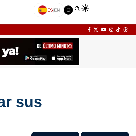
ES
|
EN
ar sus