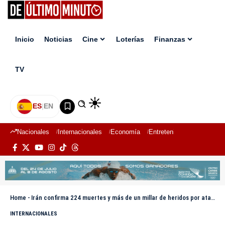
Inicio
Noticias
Cine
Loterías
Finanzas
TV
ES
|
EN
Nacionales
Internacionales
Economía
Entretenimiento
Deport
Home
-
Irán confirma 224 muertes y más de un millar de heridos por ataques israelíes
INTERNACIONALES