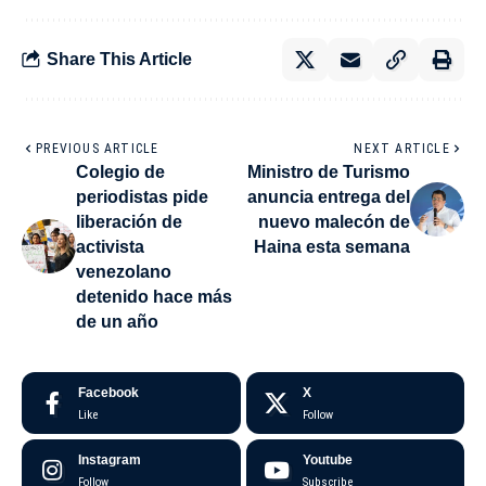
Share This Article
PREVIOUS ARTICLE
NEXT ARTICLE
Colegio de
Ministro de Turismo
periodistas pide
anuncia entrega del
liberación de
nuevo malecón de
activista
Haina esta semana
venezolano
detenido hace más
de un año
Facebook
X
Like
Follow
Instagram
Youtube
Follow
Subscribe