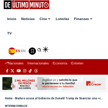
Inicio
Noticias
Cine
Loterías
Finanzas
TV
ES
|
EN
Nacionales
Internacionales
Economía
Entretenimiento
Deport
Home
-
Maduro acusa al Gobierno de Donald Trump de financiar una «conspiración» contra Venezuela
INTERNACIONALES