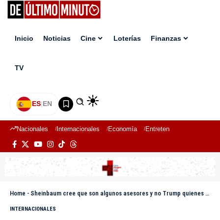
Inicio
Noticias
Cine
Loterías
Finanzas
TV
ES
|
EN
Nacionales
Internacionales
Economía
Entretenimiento
Deport
Home
-
Sheinbaum cree que son algunos asesores y no Trump quienes quieren «intervenir» en México
INTERNACIONALES