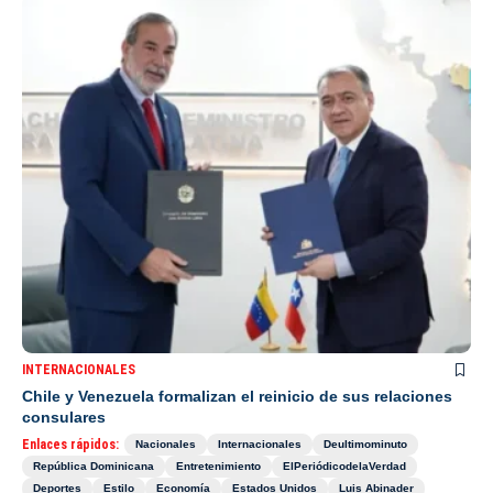
INTERNACIONALES
Chile y Venezuela formalizan el reinicio de sus relaciones
consulares
Enlaces rápidos:
Nacionales
Internacionales
Deultimominuto
República Dominicana
Entretenimiento
ElPeriódicodelaVerdad
Deportes
Estilo
Economía
Estados Unidos
Luis Abinader