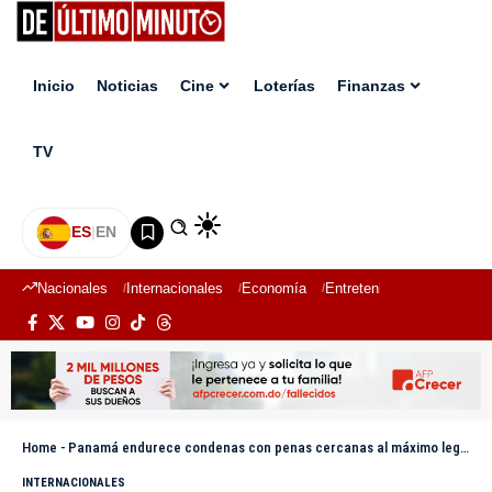
Inicio
Noticias
Cine
Loterías
Finanzas
TV
ES
|
EN
Nacionales
Internacionales
Economía
Entretenimiento
Deport
Home
-
Panamá endurece condenas con penas cercanas al máximo legal y reabre debate sobre cadena perpetua
INTERNACIONALES