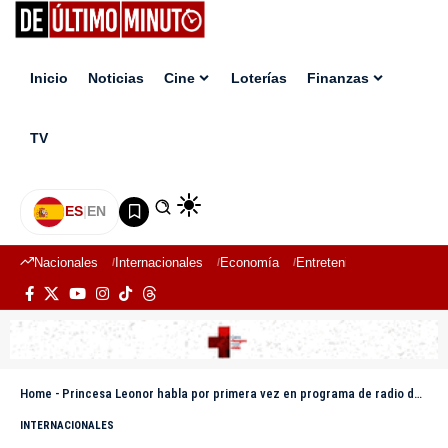
Inicio
Noticias
Cine
Loterías
Finanzas
TV
ES
|
EN
Nacionales
Internacionales
Economía
Entretenimiento
Deport
Home
-
Princesa Leonor habla por primera vez en programa de radio de España mientras se encuentra en RD
INTERNACIONALES