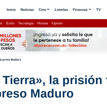
Inicio
Noticias
Cine
Loterías
Finanzas
TV
es
Estilo
Tecnología
Historia
Opinión
stá preso Maduro
 Tierra», la prisió
preso Maduro