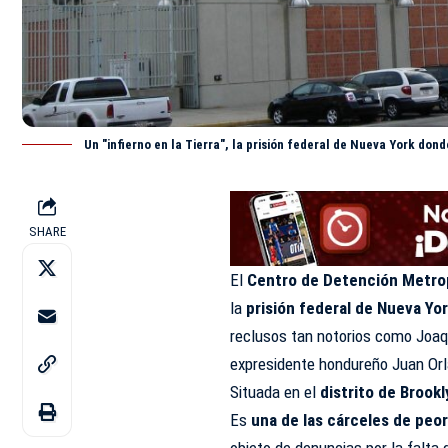
Un "infierno en la Tierra", la prisión federal de Nueva York do
SHARE
El
Centro de Detención Metro
la
prisión federal de Nueva Yo
reclusos tan notorios como Joaq
expresidente hondureño Juan Or
Situada en el
distrito de Brookl
Es
una de las cárceles de peor
objeto de denuncias por la falta 