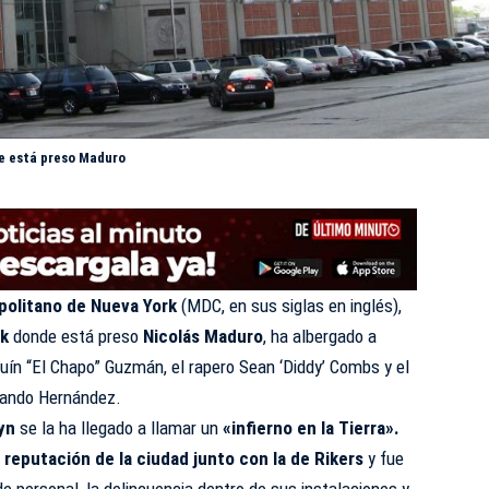
nde está preso Maduro
politano de Nueva York
(
MDC
, en sus siglas en inglés),
rk
donde está preso
Nicolás Maduro
, ha albergado a
uín “El Chapo” Guzmán, el rapero Sean ‘Diddy’ Combs y el
lando Hernández.
yn
se la ha llegado a llamar un
«infierno en la Tierra».
 reputación de la ciudad junto con la de Rikers
y fue
de personal, la delincuencia dentro de sus instalaciones y