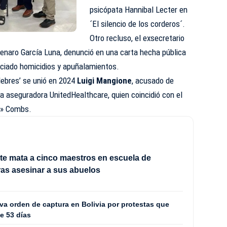
psicópata Hannibal Lecter en
´El silencio de los corderos´.
Otro recluso, el exsecretario
enaro García Luna, denunció en una carta hecha pública
ciado homicidios y apuñalamientos.
élebres’ se unió en 2024
Luigi Mangione
, acusado de
 la aseguradora UnitedHealthcare, quien coincidió con el
y» Combs.
e mata a cinco maestros en escuela de
tras asesinar a sus abuelos
va orden de captura en Bolivia por protestas que
te 53 días