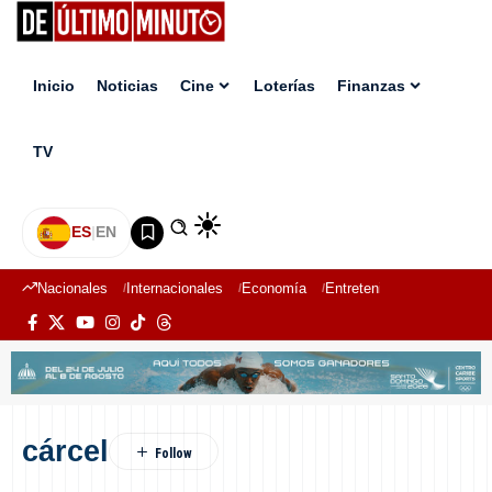
Inicio
Noticias
Cine
Loterías
Finanzas
TV
ES
|
EN
Nacionales
Internacionales
Economía
Entretenimiento
Deport
cárcel