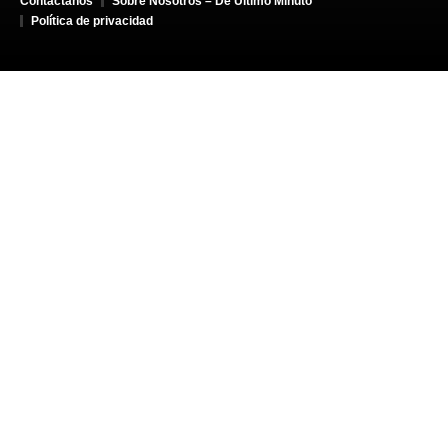
Contáctanos
Sobre Nosotros – De Último Minuto
Política de privacidad