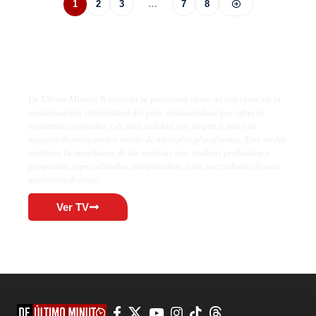
1
2
3
…
7
8
De Último Minuto TV
De Último Minuto Televisión se posiciona como un referente en la
comunicación informativa del país, destacándose por ofrecer
contenidos variados y de alta calidad que llegan a miles de
hogares dominicanos a través de múltiples plataformas. Este medio
combina la inmediatez de las noticias con análisis profundos y
programas especializados, adaptándose a las necesidades de una
audiencia diversa.
Ver TV