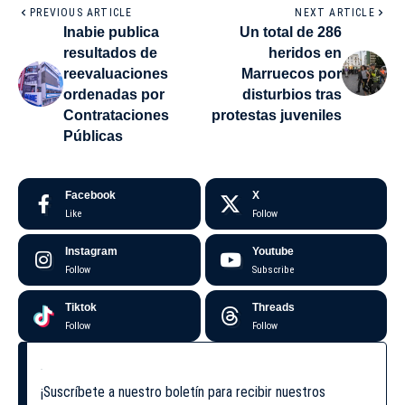
PREVIOUS ARTICLE
NEXT ARTICLE
Inabie publica
Un total de 286
resultados de
heridos en
reevaluaciones
Marruecos por
ordenadas por
disturbios tras
Contrataciones
protestas juveniles
Públicas
Facebook
X
Like
Follow
Instagram
Youtube
Follow
Subscribe
Tiktok
Threads
Follow
Follow
¡Suscríbete a nuestro boletín para recibir nuestros