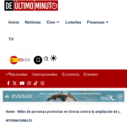
Inicio
Noticias
Cine
Loterías
Finanzas
TV
ES
|
EN
Nacionales
Internacionales
Economía
Entretenimiento
Deport
Home
-
Miles de personas protestan en Grecia contra la ampliación de jornada laboral a 13 horas
INTERNACIONALES