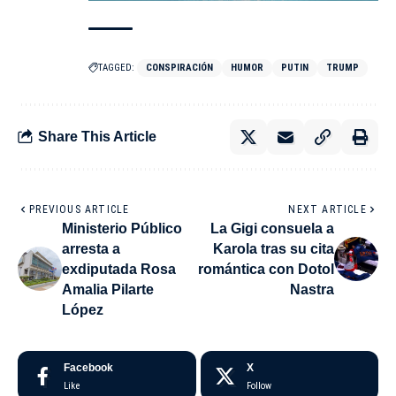
TAGGED:
CONSPIRACIÓN
HUMOR
PUTIN
TRUMP
Share This Article
PREVIOUS ARTICLE
NEXT ARTICLE
Ministerio Público
La Gigi consuela a
arresta a
Karola tras su cita
exdiputada Rosa
romántica con Dotol
Amalia Pilarte
Nastra
López
Facebook
X
Like
Follow