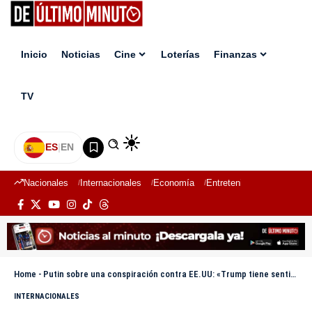
Inicio
Noticias
Cine
Loterías
Finanzas
TV
ES
|
EN
Nacionales
Internacionales
Economía
Entretenimiento
Deport
Home
-
Putin sobre una conspiración contra EE.UU: «Trump tiene sentido del humor»
INTERNACIONALES