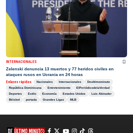
INTERNACIONALES
Zelenski denuncia 13 muertos y 77 heridos civiles en
ataques rusos en Ucrania en 24 horas
Enlaces rápidos:
Nacionales
Internacionales
Deultimominuto
República Dominicana
Entretenimiento
ElPeriódicodelaVerdad
Deportes
Estilo
Economía
Estados Unidos
Luis Abinader
Béisbol
portada
Grandes Ligas
MLB