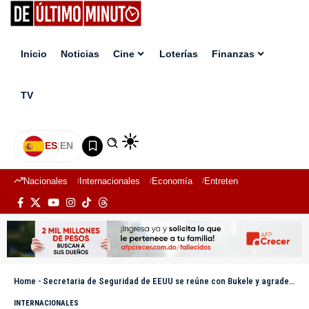
Inicio
Noticias
Cine
Loterías
Finanzas
TV
ES
|
EN
Nacionales
Internacionales
Economía
Entretenimiento
Deport
Home
-
Secretaria de Seguridad de EEUU se reúne con Bukele y agradece «aceptación» de deportados
INTERNACIONALES