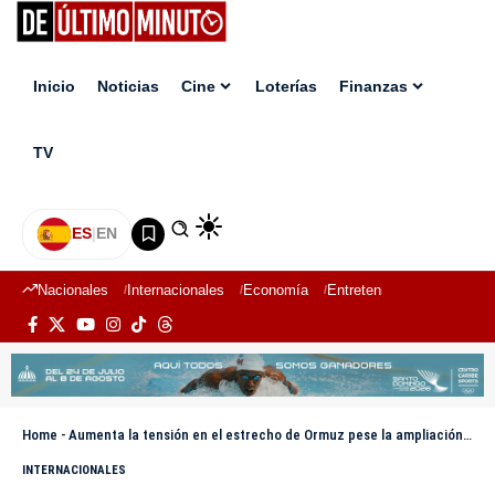
Inicio
Noticias
Cine
Loterías
Finanzas
TV
ES
|
EN
Nacionales
Internacionales
Economía
Entretenimiento
Deport
Home
-
Aumenta la tensión en el estrecho de Ormuz pese la ampliación de la tregua
INTERNACIONALES