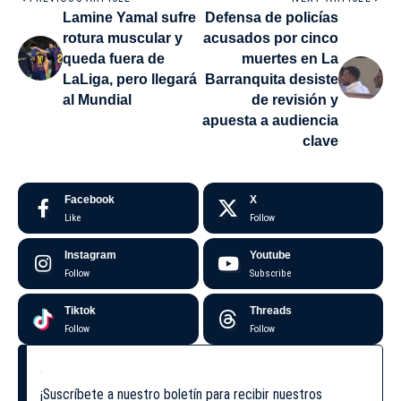
Lamine Yamal sufre
Defensa de policías
rotura muscular y
acusados por cinco
queda fuera de
muertes en La
LaLiga, pero llegará
Barranquita desiste
al Mundial
de revisión y
apuesta a audiencia
clave
Facebook
X
Like
Follow
Instagram
Youtube
Follow
Subscribe
Tiktok
Threads
Follow
Follow
¡Suscríbete a nuestro boletín para recibir nuestros