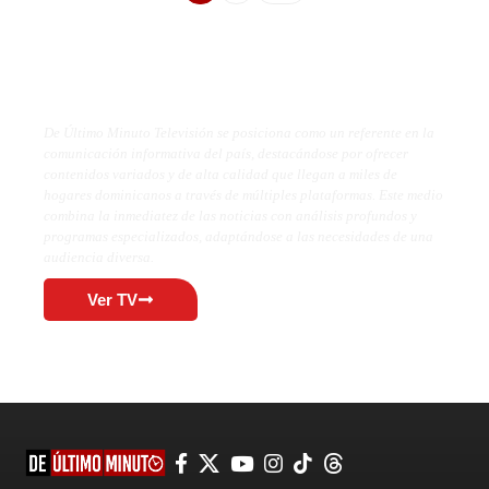
De Último Minuto TV
De Último Minuto Televisión se posiciona como un referente en la
comunicación informativa del país, destacándose por ofrecer
contenidos variados y de alta calidad que llegan a miles de
hogares dominicanos a través de múltiples plataformas. Este medio
combina la inmediatez de las noticias con análisis profundos y
programas especializados, adaptándose a las necesidades de una
audiencia diversa.
Ver TV