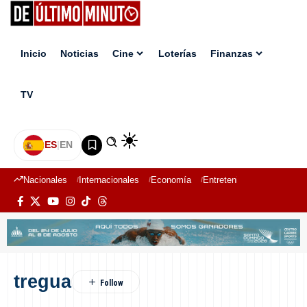
Inicio
Noticias
Cine
Loterías
Finanzas
TV
ES
|
EN
Nacionales
Internacionales
Economía
Entretenimiento
Deport
tregua