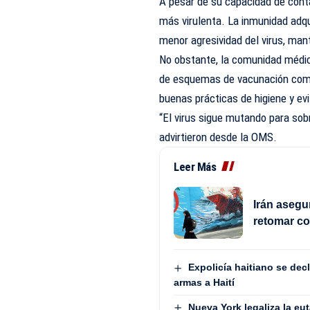
A pesar de su capacidad de cont
más virulenta. La inmunidad adqu
menor agresividad del virus, man
No obstante, la comunidad médica
de esquemas de vacunación como
buenas prácticas de higiene y ev
“El virus sigue mutando para sobr
advirtieron desde la OMS.
Leer Más
Irán asegu
retomar c
Expolicía haitiano se dec
armas a Haití
Nueva York legaliza la eu