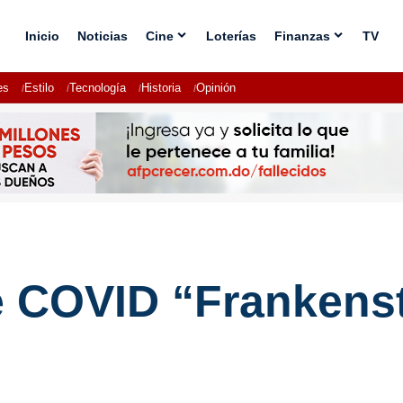
Inicio
Noticias
Cine
Loterías
Finanzas
TV
es
Estilo
Tecnología
Historia
Opinión
e COVID “Frankenst