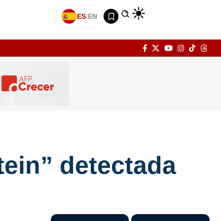
ES
|
EN
ein” detectada