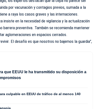
agio, los expertos destacan que la cepa no parece ser
irida por vacunación y contagios previos, sumada a la
tiene a raya los casos graves y las internaciones.
 insiste en la necesidad de vigilancia y la actualización
 barrera preventiva. También se recomienda mantener
itar aglomeraciones en espacios cerrados.
evivir. El desafío es que nosotros no bajemos la guardia”,
ra que EEUU le ha transmitido su disposición a
ompromisos
lara culpable en EEUU de tráfico de al menos 140
tanasia