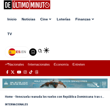
Inicio
Noticias
Cine
Loterías
Finanzas
TV
ES
|
EN
Nacionales
Internacionales
Economía
Entretenimiento
Deport
Home
-
Venezuela reanuda los vuelos con República Dominicana tras casi 11 meses suspendidos
INTERNACIONALES