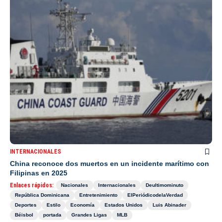
INTERNACIONALES
China reconoce dos muertos en un incidente marítimo con
Filipinas en 2025
Enlaces rápidos:
Nacionales
Internacionales
Deultimominuto
República Dominicana
Entretenimiento
ElPeriódicodelaVerdad
Deportes
Estilo
Economía
Estados Unidos
Luis Abinader
Béisbol
portada
Grandes Ligas
MLB