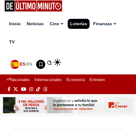
Inicio
Noticias
Cine
Loterías
Finanzas
TV
ES
|
EN
Nacionales
Internacionales
Economía
Entretenimiento
Deport