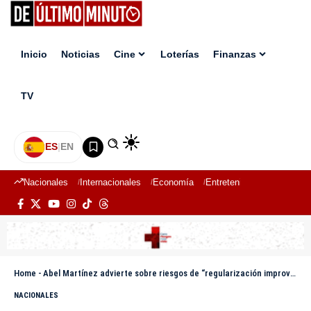
Inicio
Noticias
Cine
Loterías
Finanzas
TV
ES
|
EN
Nacionales
Internacionales
Economía
Entretenimiento
Deport
Home
-
Abel Martínez advierte sobre riesgos de “regularización improvisada” de mano de obra extranjera
NACIONALES