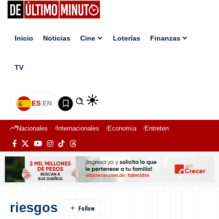
Inicio
Noticias
Cine
Loterías
Finanzas
TV
ES
|
EN
Nacionales
Internacionales
Economía
Entretenimiento
Deport
riesgos