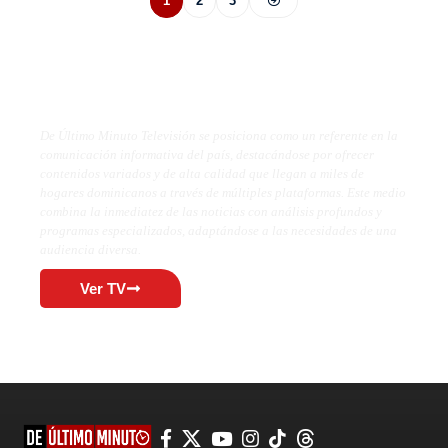
1
2
3
De Último Minuto TV
De Último Minuto Televisión se posiciona como un referente en la
comunicación informativa del país, destacándose por ofrecer
contenidos variados y de alta calidad que llegan a miles de
hogares dominicanos a través de múltiples plataformas. Este medio
combina la inmediatez de las noticias con análisis profundos y
programas especializados, adaptándose a las necesidades de una
audiencia diversa.
Ver TV