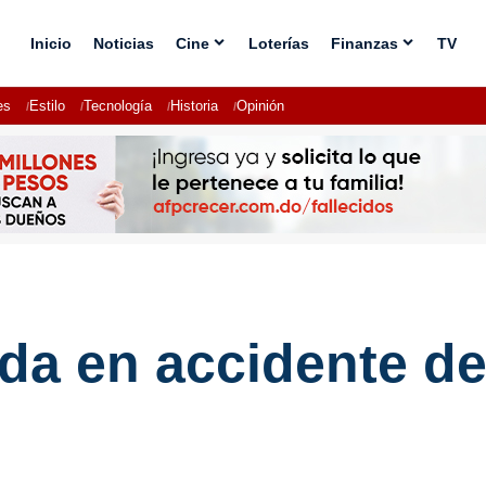
Inicio
Noticias
Cine
Loterías
Finanzas
TV
es
Estilo
Tecnología
Historia
Opinión
ida en accidente de