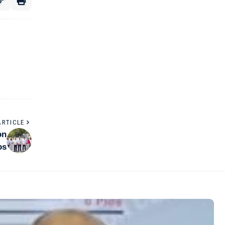
ARTICLE
on
os