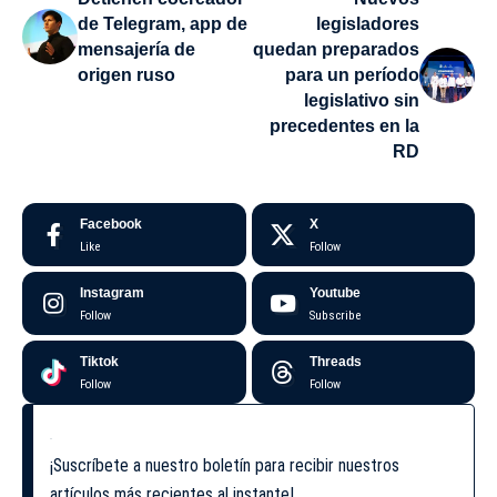
de Telegram, app de
legisladores
mensajería de
quedan preparados
origen ruso
para un período
legislativo sin
precedentes en la
RD
Facebook
X
Like
Follow
Instagram
Youtube
Follow
Subscribe
Tiktok
Threads
Follow
Follow
¡Suscríbete a nuestro boletín para recibir nuestros
artículos más recientes al instante!