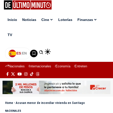
Inicio
Noticias
Cine
Loterías
Finanzas
TV
ES
|
EN
Nacionales
Internacionales
Economía
Entretenimiento
Deport
Home
-
Acusan menor de incendiar vivienda en Santiago
NACIONALES