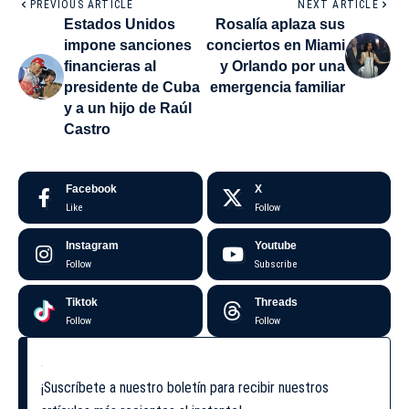
PREVIOUS ARTICLE
NEXT ARTICLE
Estados Unidos
Rosalía aplaza sus
impone sanciones
conciertos en Miami
financieras al
y Orlando por una
presidente de Cuba
emergencia familiar
y a un hijo de Raúl
Castro
Facebook
X
Like
Follow
Instagram
Youtube
Follow
Subscribe
Tiktok
Threads
Follow
Follow
¡Suscríbete a nuestro boletín para recibir nuestros