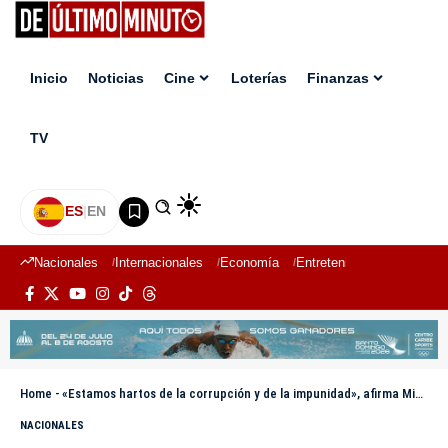
Inicio
Noticias
Cine
Loterías
Finanzas
TV
ES
|
EN
Nacionales
Internacionales
Economía
Entretenimiento
Deport
Home
-
«Estamos hartos de la corrupción y de la impunidad», afirma Misael Guzmán previo a marcha-caravana ¡Basta Ya!
NACIONALES