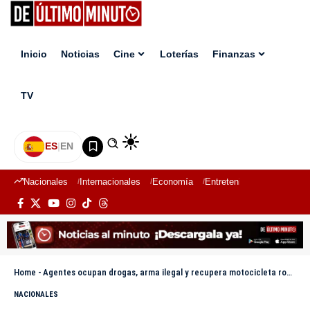
Inicio
Noticias
Cine
Loterías
Finanzas
TV
ES
|
EN
Nacionales
Internacionales
Economía
Entretenimiento
Deport
Home
-
Agentes ocupan drogas, arma ilegal y recupera motocicleta robada durante operativos en La Victoria
NACIONALES