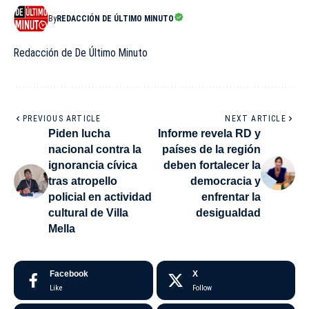
By
REDACCIÓN DE ÚLTIMO MINUTO
Redacción de De Último Minuto
PREVIOUS ARTICLE
NEXT ARTICLE
Piden lucha
Informe revela RD y
nacional contra la
países de la región
ignorancia cívica
deben fortalecer la
tras atropello
democracia y
policial en actividad
enfrentar la
cultural de Villa
desigualdad
Mella
Facebook
X
Like
Follow