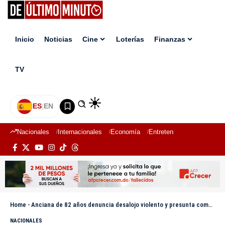
Inicio
Noticias
Cine
Loterías
Finanzas
TV
ES
|
EN
Nacionales
Internacionales
Economía
Entretenimiento
Deport
Home
-
Anciana de 82 años denuncia desalojo violento y presunta complicidad de autoridades
NACIONALES