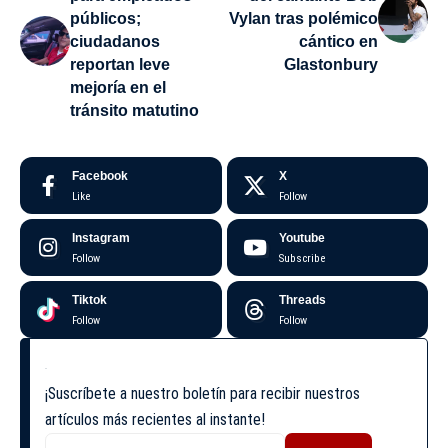
públicos;
Vylan tras polémico
ciudadanos
cántico en
reportan leve
Glastonbury
mejoría en el
tránsito matutino
Facebook
X
Like
Follow
Instagram
Youtube
Follow
Subscribe
Tiktok
Threads
Follow
Follow
¡Suscríbete a nuestro boletín para recibir nuestros
artículos más recientes al instante!