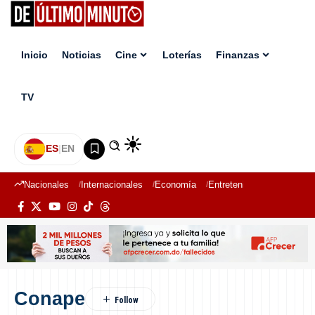
Inicio
Noticias
Cine
Loterías
Finanzas
TV
ES
|
EN
Nacionales
Internacionales
Economía
Entretenimiento
Deport
Conape