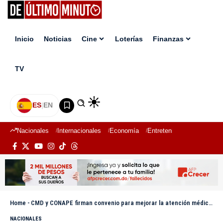
Inicio
Noticias
Cine
Loterías
Finanzas
TV
ES
|
EN
Nacionales
Internacionales
Economía
Entretenimiento
Deport
Home
-
CMD y CONAPE firman convenio para mejorar la atención médica a los adultos mayores
NACIONALES