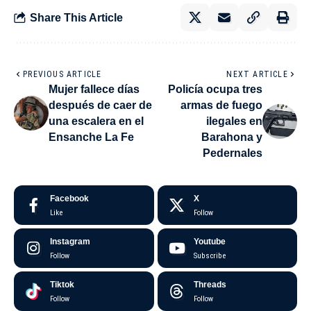
Share This Article
PREVIOUS ARTICLE
NEXT ARTICLE
Mujer fallece días
Policía ocupa tres
después de caer de
armas de fuego
una escalera en el
ilegales en
Ensanche La Fe
Barahona y
Pedernales
Facebook
X
Like
Follow
Instagram
Youtube
Follow
Subscribe
Tiktok
Threads
Follow
Follow