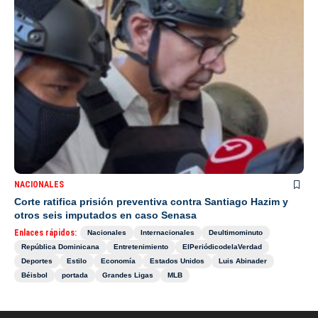
NACIONALES
Corte ratifica prisión preventiva contra Santiago Hazim y
otros seis imputados en caso Senasa
Enlaces rápidos:
Nacionales
Internacionales
Deultimominuto
República Dominicana
Entretenimiento
ElPeriódicodelaVerdad
Deportes
Estilo
Economía
Estados Unidos
Luis Abinader
Béisbol
portada
Grandes Ligas
MLB