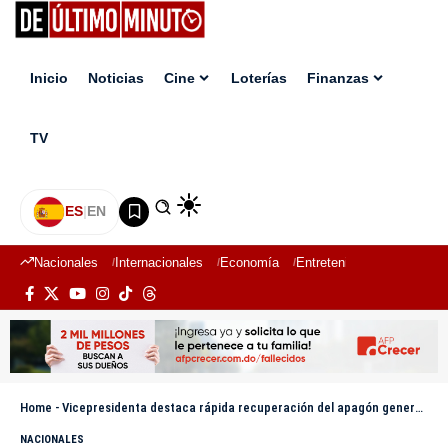
Inicio
Noticias
Cine
Loterías
Finanzas
TV
ES
|
EN
Nacionales
Internacionales
Economía
Entretenimiento
Deport
Home
-
Vicepresidenta destaca rápida recuperación del apagón general y encabeza reunión sobre seguridad ciudadana en Santiago
NACIONALES