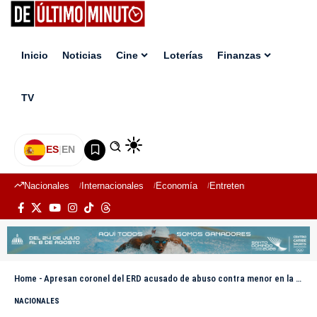
Inicio
Noticias
Cine
Loterías
Finanzas
TV
ES
|
EN
Nacionales
Internacionales
Economía
Entretenimiento
Deport
Home
-
Apresan coronel del ERD acusado de abuso contra menor en la Vigía en Dajabón
NACIONALES