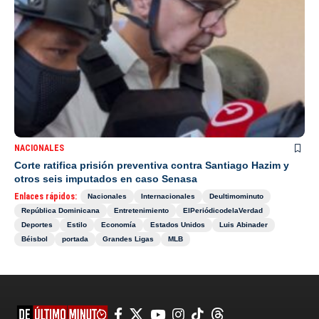
NACIONALES
Corte ratifica prisión preventiva contra Santiago Hazim y
otros seis imputados en caso Senasa
Enlaces rápidos:
Nacionales
Internacionales
Deultimominuto
República Dominicana
Entretenimiento
ElPeriódicodelaVerdad
Deportes
Estilo
Economía
Estados Unidos
Luis Abinader
Béisbol
portada
Grandes Ligas
MLB