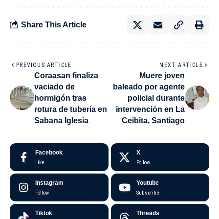
Share This Article
PREVIOUS ARTICLE
NEXT ARTICLE
Coraasan finaliza
Muere joven
vaciado de
baleado por agente
hormigón tras
policial durante
rotura de tubería en
intervención en La
Sabana Iglesia
Ceibita, Santiago
Facebook
X
Like
Follow
Instagram
Youtube
Follow
Subscribe
Tiktok
Threads