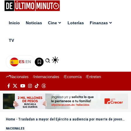
Inicio
Noticias
Cine
Loterías
Finanzas
TV
ES
|
EN
Nacionales
Internacionales
Economía
Entretenimiento
Deport
Home
-
Trasladan a mayor del Ejército a audiencia por muerte de joven de Los Guandules
NACIONALES