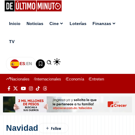
Inicio
Noticias
Cine
Loterías
Finanzas
TV
ES
|
EN
Nacionales
Internacionales
Economía
Entretenimiento
Deport
Navidad