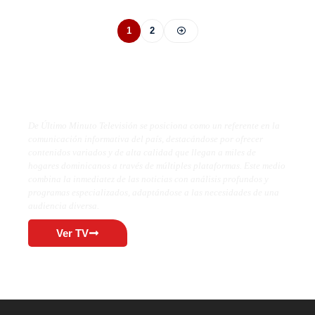
1
2
De Último Minuto TV
De Último Minuto Televisión se posiciona como un referente en la
comunicación informativa del país, destacándose por ofrecer
contenidos variados y de alta calidad que llegan a miles de
hogares dominicanos a través de múltiples plataformas. Este medio
combina la inmediatez de las noticias con análisis profundos y
programas especializados, adaptándose a las necesidades de una
audiencia diversa.
Ver TV