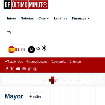
Inicio
Noticias
Cine
Loterías
Finanzas
TV
ES
|
EN
Nacionales
Internacionales
Economía
Entretenimiento
Deport
Mayor