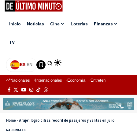
Inicio
Noticias
Cine
Loterías
Finanzas
TV
ES
|
EN
Nacionales
Internacionales
Economía
Entretenimiento
Deport
Home
-
Arajet logró cifras récord de pasajeros y ventas en julio
NACIONALES