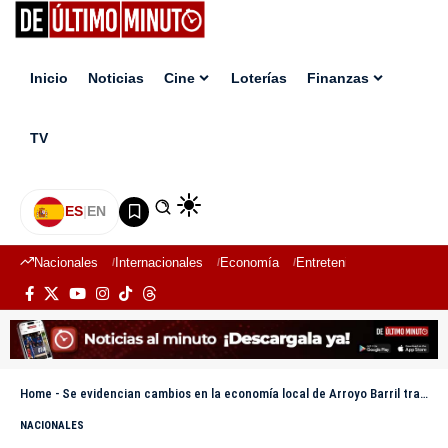
Inicio
Noticias
Cine
Loterías
Finanzas
TV
ES
|
EN
Nacionales
Internacionales
Economía
Entretenimiento
Deport
Home
-
Se evidencian cambios en la economía local de Arroyo Barril tras inicio de obras del Puerto Duarte
NACIONALES