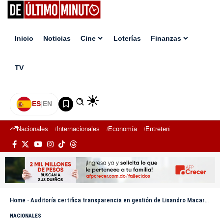
Inicio
Noticias
Cine
Loterías
Finanzas
TV
ES
|
EN
Nacionales
Internacionales
Economía
Entretenimiento
Deport
Home
-
Auditoría certifica transparencia en gestión de Lisandro Macarrulla en el Ministerio de la Presidencia
NACIONALES