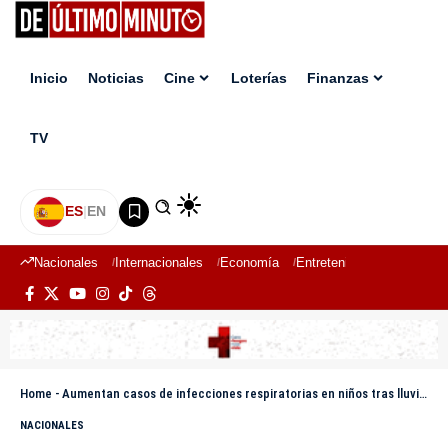
Inicio
Noticias
Cine
Loterías
Finanzas
TV
ES
|
EN
Nacionales
Internacionales
Economía
Entretenimiento
Deport
Home
-
Aumentan casos de infecciones respiratorias en niños tras lluvias y llegada del polvo del Sahara
NACIONALES