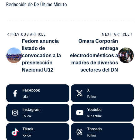
Redacción de De Último Minuto
PREVIOUS ARTICLE
NEXT ARTICLE
Fedom anuncia
Omara Corporán
listado de
entrega
convocados a la
electrodomésticos a
preselección
madres de diversos
Nacional U12
sectores del DN
Facebook
X
Like
Follow
Instagram
Youtube
Follow
Subscribe
Tiktok
Threads
Follow
Follow