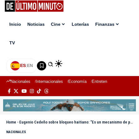
Inicio
Noticias
Cine
Loterías
Finanzas
TV
ES
|
EN
Nacionales
Internacionales
Economía
Entretenimiento
Deport
Home
-
Eugenio Cedeño sobre bloqueo haitiano: “Es un mecanismo de presión y chantaje”
NACIONALES