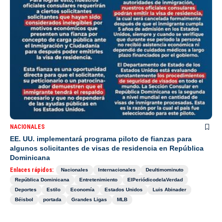
NACIONALES
EE. UU. implementará programa piloto de fianzas para
algunos solicitantes de visas de residencia en República
Dominicana
Enlaces rápidos:
Nacionales
Internacionales
Deultimominuto
República Dominicana
Entretenimiento
ElPeriódicodelaVerdad
Deportes
Estilo
Economía
Estados Unidos
Luis Abinader
Béisbol
portada
Grandes Ligas
MLB