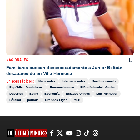
NACIONALES
Familiares buscan desesperadamente a Junior Beltrán,
desaparecido en Villa Hermosa
Enlaces rápidos:
Nacionales
Internacionales
Deultimominuto
República Dominicana
Entretenimiento
ElPeriódicodelaVerdad
Deportes
Estilo
Economía
Estados Unidos
Luis Abinader
Béisbol
portada
Grandes Ligas
MLB