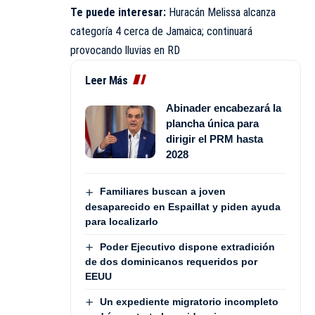
Te puede interesar:
Huracán Melissa alcanza
categoría 4 cerca de Jamaica; continuará
provocando lluvias en RD
Leer Más
Abinader encabezará la
plancha única para
dirigir el PRM hasta
2028
Familiares buscan a joven
desaparecido en Espaillat y piden ayuda
para localizarlo
Poder Ejecutivo dispone extradición
de dos dominicanos requeridos por
EEUU
Un expediente migratorio incompleto