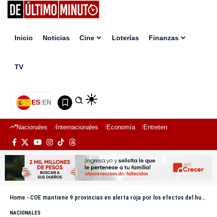
Inicio
Noticias
Cine
Loterías
Finanzas
TV
ES
|
EN
Nacionales
Internacionales
Economía
Entretenimiento
Deport
Home
-
COE mantiene 9 provincias en alerta roja por los efectos del huracán Melissa
NACIONALES