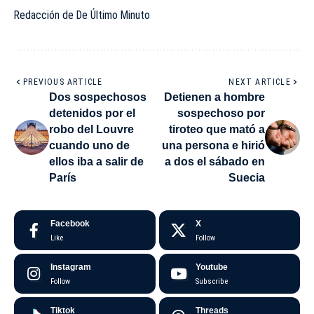
Redacción de De Último Minuto
PREVIOUS ARTICLE
NEXT ARTICLE
Dos sospechosos
Detienen a hombre
detenidos por el
sospechoso por
robo del Louvre
tiroteo que mató a
cuando uno de
una persona e hirió
ellos iba a salir de
a dos el sábado en
París
Suecia
Facebook
X
Like
Follow
Instagram
Youtube
Follow
Subscribe
Tiktok
Threads