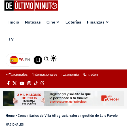
Inicio
Noticias
Cine
Loterías
Finanzas
TV
ES
|
EN
Nacionales
Internacionales
Economía
Entretenimiento
Deport
Home
-
Comunitarios de Villa Altagracia valoran gestión de Luis Pavolo
NACIONALES