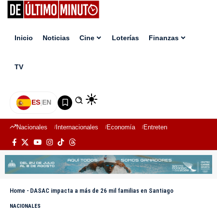
Inicio
Noticias
Cine
Loterías
Finanzas
TV
ES
|
EN
Nacionales
Internacionales
Economía
Entretenimiento
Deport
Home
-
DASAC impacta a más de 26 mil familias en Santiago
NACIONALES